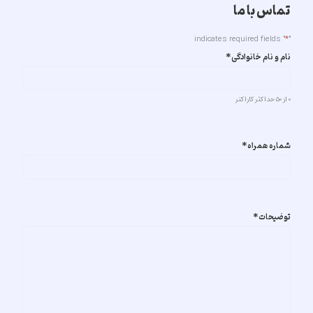
تماس با ما
" indicates required fields
*
"
نام و نام خانوادگی
*
0 از 50 حداکثر کاراکتر
شماره همراه
*
توضیحات
*