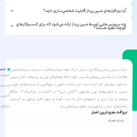
آیا نرم‌افزارهای مبین پرداز قابلیت شخصی‌سازی دارند؟
چه سرویس‌هایی توسط مبین پرداز ارائه می‌شود که برای کسب‌وکارهای
کوچک مفید هستند؟
دست
شرکت مبین پرداز پیشگامان با بیش از یک دهه تجربه و فعالیت مستمر در عرصه فناوری
صفحه ا
اطلاعات، از نخستین روزهای تأسیس خود با ارائه راهکارهای نوین و پیشرفته، نقش مهمی
در تحول دیجیتال ایفا کرده است. این شرکت اکنون با بهره‌گیری از سیستم‌های به‌روز و
خدمات 
مبتنی بر فناوری‌های نوین همچون **تلفن ابری** و **واتساپ مارکتینگ**، جایگاه
آخرین ا
ویژه‌ای در بازار ایران و کشورهای دیگر به دست آورده و سهم قابل توجهی در گسترش
درباره‌ی 
راه‌حل‌های مبتنی بر فناوری در سطح بین‌المللی دارد.
دریافت جدیدترین اخبار
شماره
همراه
(Required)