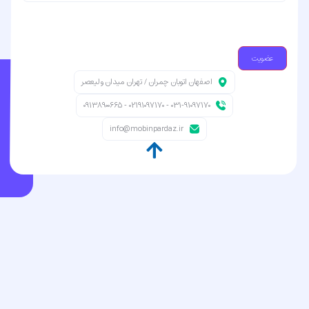
اصفهان اتوبان چمران / تهران میدان ولیعصر
031-91097170 - 02191097170 - 09138900665
info@mobinpardaz.ir