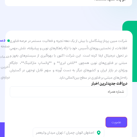
دست
شرکت مبین پرداز پیشگامان با بیش از یک دهه تجربه و فعالیت مستمر در عرصه فناوری
صفحه ا
اطلاعات، از نخستین روزهای تأسیس خود با ارائه راهکارهای نوین و پیشرفته، نقش مهمی
در تحول دیجیتال ایفا کرده است. این شرکت اکنون با بهره‌گیری از سیستم‌های به‌روز و
خدمات 
مبتنی بر فناوری‌های نوین همچون **تلفن ابری** و **واتساپ مارکتینگ**، جایگاه
آخرین ا
ویژه‌ای در بازار ایران و کشورهای دیگر به دست آورده و سهم قابل توجهی در گسترش
درباره‌ی 
راه‌حل‌های مبتنی بر فناوری در سطح بین‌المللی دارد.
دریافت جدیدترین اخبار
شماره
همراه
(Required)
اصفهان اتوبان چمران / تهران میدان ولیعصر