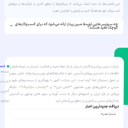
این قابلیت‌ها به شما کمک می‌کنند تا نرم‌افزارها را به‌طور کامل با فرآیندها و نیازهای
کسب‌وکار خود هماهنگ کنید و بازدهی را افزایش دهید.
چه سرویس‌هایی توسط مبین پرداز ارائه می‌شود که برای کسب‌وکارهای
کوچک مفید هستند؟
دست
شرکت مبین پرداز پیشگامان با بیش از یک دهه تجربه و فعالیت مستمر در عرصه فناوری
صفحه ا
اطلاعات، از نخستین روزهای تأسیس خود با ارائه راهکارهای نوین و پیشرفته، نقش مهمی
در تحول دیجیتال ایفا کرده است. این شرکت اکنون با بهره‌گیری از سیستم‌های به‌روز و
خدمات 
مبتنی بر فناوری‌های نوین همچون **تلفن ابری** و **واتساپ مارکتینگ**، جایگاه
آخرین ا
ویژه‌ای در بازار ایران و کشورهای دیگر به دست آورده و سهم قابل توجهی در گسترش
درباره‌ی 
راه‌حل‌های مبتنی بر فناوری در سطح بین‌المللی دارد.
دریافت جدیدترین اخبار
شماره
همراه
(Required)