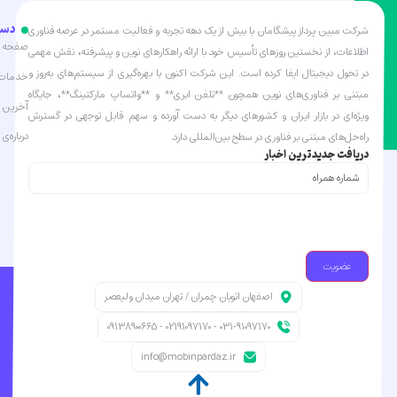
دست
شرکت مبین پرداز پیشگامان با بیش از یک دهه تجربه و فعالیت مستمر در عرصه فناوری
صفحه ا
اطلاعات، از نخستین روزهای تأسیس خود با ارائه راهکارهای نوین و پیشرفته، نقش مهمی
در تحول دیجیتال ایفا کرده است. این شرکت اکنون با بهره‌گیری از سیستم‌های به‌روز و
خدمات 
مبتنی بر فناوری‌های نوین همچون **تلفن ابری** و **واتساپ مارکتینگ**، جایگاه
آخرین ا
ویژه‌ای در بازار ایران و کشورهای دیگر به دست آورده و سهم قابل توجهی در گسترش
درباره‌ی 
راه‌حل‌های مبتنی بر فناوری در سطح بین‌المللی دارد.
دریافت جدیدترین اخبار
شماره
همراه
(Required)
اصفهان اتوبان چمران / تهران میدان ولیعصر
031-91097170 - 02191097170 - 09138900665
info@mobinpardaz.ir