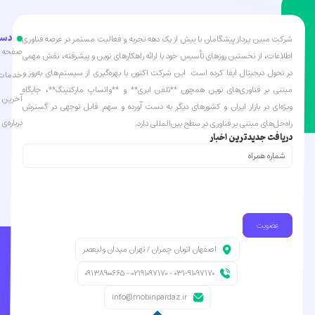
دست
شرکت مبین پرداز پیشگامان با بیش از یک دهه تجربه و فعالیت مستمر در عرصه فناوری
صفحه ا
اطلاعات، از نخستین روزهای تأسیس خود با ارائه راهکارهای نوین و پیشرفته، نقش مهمی
در تحول دیجیتال ایفا کرده است. این شرکت اکنون با بهره‌گیری از سیستم‌های به‌روز و
خدمات 
مبتنی بر فناوری‌های نوین همچون **تلفن ابری** و **واتساپ مارکتینگ**، جایگاه
آخرین ا
ویژه‌ای در بازار ایران و کشورهای دیگر به دست آورده و سهم قابل توجهی در گسترش
درباره‌ی 
راه‌حل‌های مبتنی بر فناوری در سطح بین‌المللی دارد.
دریافت جدیدترین اخبار
شماره
همراه
(Required)
اصفهان اتوبان چمران / تهران میدان ولیعصر
031-91097170 - 02191097170 - 09138900665
info@mobinpardaz.ir