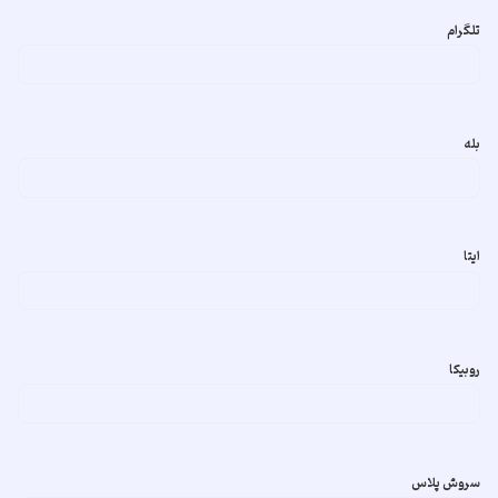
تلگرام
بله
ایتا
روبیکا
سروش پلاس