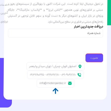
در تحول دیجیتال ایفا کرده است. این شرکت اکنون با بهره‌گیری از سیستم‌های به‌روز و
خدمات 
مبتنی بر فناوری‌های نوین همچون **تلفن ابری** و **واتساپ مارکتینگ**، جایگاه
آخرین ا
ویژه‌ای در بازار ایران و کشورهای دیگر به دست آورده و سهم قابل توجهی در گسترش
درباره‌ی 
راه‌حل‌های مبتنی بر فناوری در سطح بین‌المللی دارد.
دریافت جدیدترین اخبار
شماره
همراه
(Required)
اصفهان اتوبان چمران / تهران میدان ولیعصر
031-91097170 - 02191097170 - 09138900665
info@mobinpardaz.ir