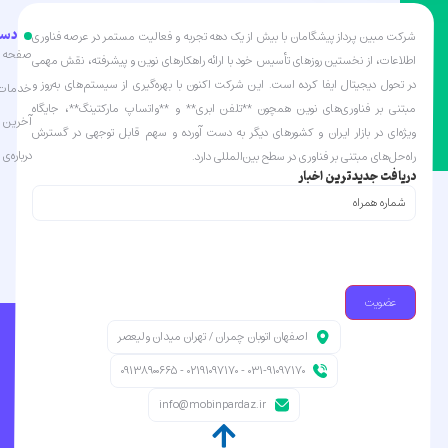
دست
شرکت مبین پرداز پیشگامان با بیش از یک دهه تجربه و فعالیت مستمر در عرصه فناوری
صفحه ا
اطلاعات، از نخستین روزهای تأسیس خود با ارائه راهکارهای نوین و پیشرفته، نقش مهمی
در تحول دیجیتال ایفا کرده است. این شرکت اکنون با بهره‌گیری از سیستم‌های به‌روز و
خدمات 
مبتنی بر فناوری‌های نوین همچون **تلفن ابری** و **واتساپ مارکتینگ**، جایگاه
آخرین ا
ویژه‌ای در بازار ایران و کشورهای دیگر به دست آورده و سهم قابل توجهی در گسترش
درباره‌ی 
راه‌حل‌های مبتنی بر فناوری در سطح بین‌المللی دارد.
دریافت جدیدترین اخبار
شماره
همراه
(Required)
اصفهان اتوبان چمران / تهران میدان ولیعصر
031-91097170 - 02191097170 - 09138900665
info@mobinpardaz.ir