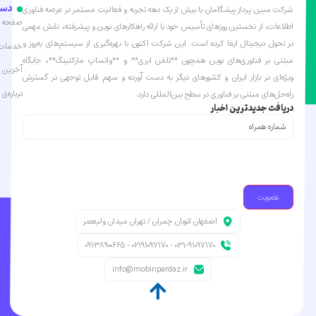
دست
شرکت مبین پرداز پیشگامان با بیش از یک دهه تجربه و فعالیت مستمر در عرصه فناوری
صفحه ا
اطلاعات، از نخستین روزهای تأسیس خود با ارائه راهکارهای نوین و پیشرفته، نقش مهمی
در تحول دیجیتال ایفا کرده است. این شرکت اکنون با بهره‌گیری از سیستم‌های به‌روز و
خدمات 
مبتنی بر فناوری‌های نوین همچون **تلفن ابری** و **واتساپ مارکتینگ**، جایگاه
آخرین ا
ویژه‌ای در بازار ایران و کشورهای دیگر به دست آورده و سهم قابل توجهی در گسترش
درباره‌ی 
راه‌حل‌های مبتنی بر فناوری در سطح بین‌المللی دارد.
دریافت جدیدترین اخبار
شماره
همراه
(Required)
اصفهان اتوبان چمران / تهران میدان ولیعصر
031-91097170 - 02191097170 - 09138900665
info@mobinpardaz.ir